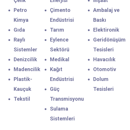
Çelik
Enerjisi
İnşaat
Petro
Çimento
Ambalaj ve
Kimya
Endüstrisi
Baskı
Gıda
Tarım
Elektironik
Raylı
Eylence
Geridönüşüm
Sistemler
Sektörü
Tesisleri
Denizcilik
Medikal
Havacılık
Madencilik
Kağıt
Otomotiv
Plastik-
Endüstrisi
Dolum
Kauçuk
Güç
Tesisleri
Tekstil
Transmisyonu
Sulama
Sistemleri