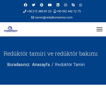
+90 212 485 81 20
+90 532 442 12 75
servis@reduktorservisi.com
Redüktör tamiri ve redüktör bakımı
Buradasınız:
Anasayfa
Redüktör Tamiri