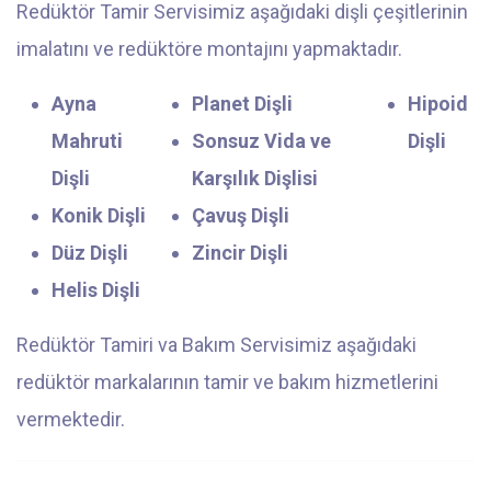
Redüktör Tamir Servisimiz aşağıdaki dişli çeşitlerinin
imalatını ve redüktöre montajını yapmaktadır.
Ayna
Planet Dişli
Hipoid
Mahruti
Sonsuz Vida ve
Dişli
Dişli
Karşılık Dişlisi
Konik Dişli
Çavuş Dişli
Düz Dişli
Zincir Dişli
Helis Dişli
Redüktör Tamiri va Bakım Servisimiz aşağıdaki
redüktör markalarının tamir ve bakım hizmetlerini
vermektedir.